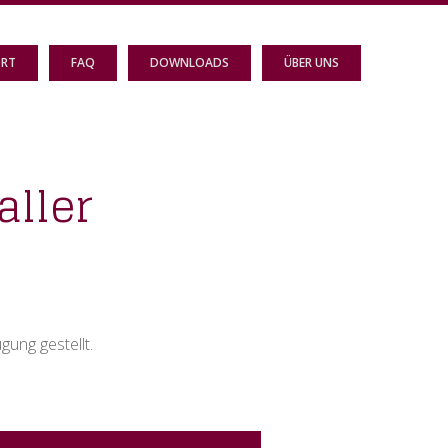
ORT
FAQ
DOWNLOADS
ÜBER UNS
aller
ung gestellt.