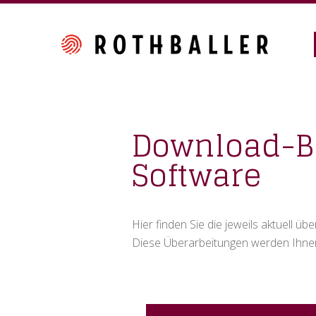
Skip
Skip
Skip
to
to
to
primary
main
footer
navigation
content
Download-Be
Software
Hier finden Sie die jeweils aktuell ü
Diese Überarbeitungen werden Ihnen 