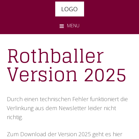
Skip
Skip
Skip
to
to
to
primary
main
footer
MENU
navigation
content
Rothballer
Version 2025
Durch einen technischen Fehler funktioniert die
Verlinkung aus dem Newsletter leider nicht
richtig.
Zum Download der Version 2025 geht es hier